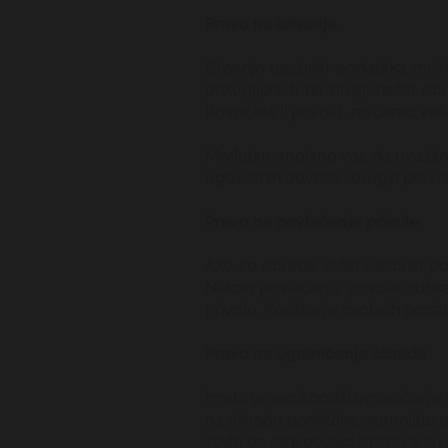
Pravo na brisanje
Brisanje osobnih podataka možet
prikupljeni ili na drugi način 
Povučete li privolu, mi ćemo va
Međutim, molimo vas da uvažite 
ugovornih obveza i drugih pravni
Pravo na povlačenje privole
Ako se obrada Vaših osobnih poda
Nakon povlačenja privole obrisat
privolu. Korištenje osobnih podat
Pravo na ograničenje obrade
Imate pravo ishoditi ograničenje
na obradu podataka, sumnjate u t
želite da se ti podaci izbrišu ili 