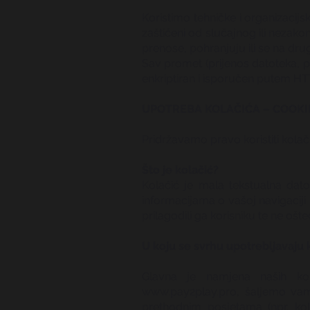
Koristimo tehničke i organizacij
zaštićeni od slučajnog ili nezako
prenose, pohranjuju ili se na dr
Sav promet (prijenos datoteka, p
enkriptiran i isporučen putem HTT
UPOTREBA KOLAČIĆA – COOKIE
Pridržavamo pravo koristiti kolači
Što je kolačić?
Kolačić je mala tekstualna dat
informacijama o vašoj navigaciji 
prilagodili ga korisniku te ne ošt
U koju se svrhu upotrebljavaju 
Glavna je namjena naših kola
www.pay2play.pro
, šaljemo vam
prethodnim posjetama (npr. kol