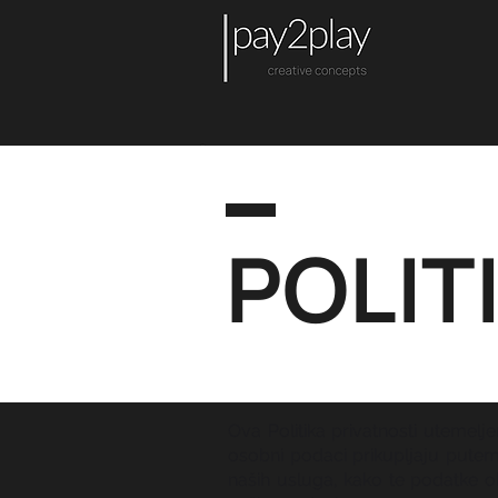
POLIT
Ova Politika privatnosti utemelj
osobni podaci prikupljaju putem 
naših usluga, kako te podatke o