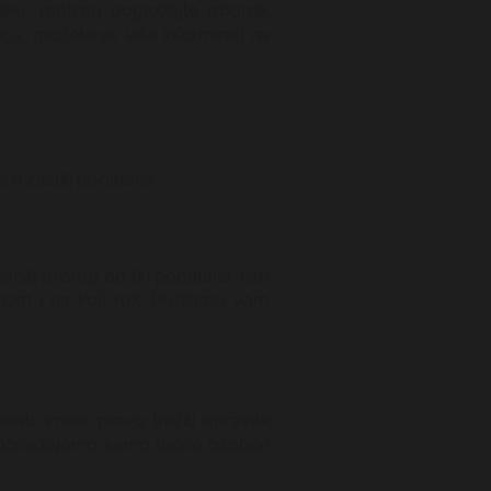
dniku, molimo pogledajte izbornik
ju, možete se više informirati na
 o zaštiti podataka:
iti pristup do tih podataka. Isto
rhom i na koji rok. Pružamo vam
iti, imate pravo tražiti ispravak
k obrađujemo samo točne osobne