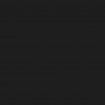
ske sigurnosne mjere kako bismo zaštitili vaše podatke. Osi
nitog uništenja, gubitka, izmjene, neovlaštenog otkrivanja ili
ugi način obrađuju. To provodimo kroz odgovarajuće profesio
a tako i osobnih podataka) između ove internetske stranice i
PS razine, uz osiguranje najviše razine sigurnosti podataka.
S (ENG.)
će na internetskoj stranici
www.pay2play.pro
i pripadajućim 
oteka koju mrežno mjesto pohranjuje na vašem računalu i
na toj mrežnoj stranici. Kolačići su neophodni kako bi olakšal
ećuju vaše računalo ili drugi uređaj.
kolačići?
čića poboljšanje vašeg iskustva pregledavanja. Kad pr
 kolačiće koji se pohranjuju na vašem računalu i služe z
iko puta ste pristupili našim internetskim stranicama). T