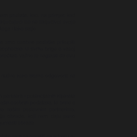
nam pružate, kao, na primjer, kad
učujući (ali ne isključivo) svoje
oga i tako dalje.
ije smo osobne podatke prikupili.
 neophodno. U svrhu brige o vašoj
ročitati. Važno je naglasiti da ovu
u nužne kako bismo odgovorili na
artnera i potencijalnih klijenata
vaših osobnih podataka, te brine o
ana našim poslovnim partnerima,
elja obrade, koji nam daju puno
gurnosti obrada.
žete nam se obratiti na adresu e-