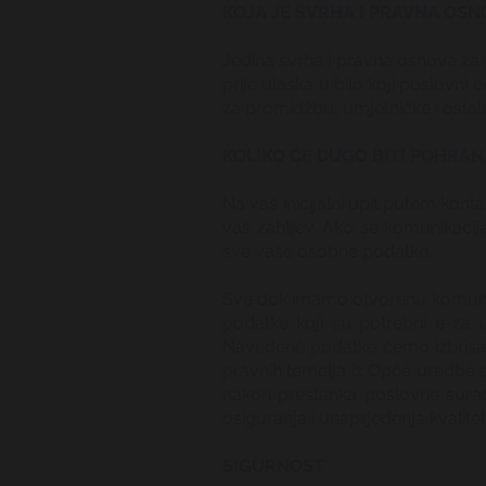
KOJA JE SVRHA I PRAVNA OSN
Jedina svrha i pravna osnova za 
prije ulaska u bilo koji poslovn
za promidžbu, umjetničke i ostale
KOLIKO ĆE DUGO BITI POHRAN
Na vaš inicijalni upit putem kont
vaš zahtjev. Ako se komunikacij
sve vaše osobne podatke.
Sve dok imamo otvorenu komunikac
podatke koji su potrebni e za 
Navedene podatke ćemo izbrisati
pravnih temelja iz Opće uredbe 
nakon prestanka poslovne surad
osiguranja i unaprjeđenja kvalite
SIGURNOST