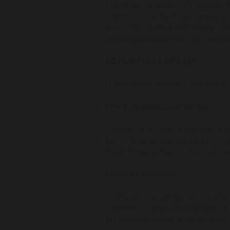
postavke“ ili „Alati“. Za daljn
„Pomoć“ u samom pregledniku. Ako
sljedećim internetskim stranicam
www.allaboutcookies.org
i
www.y
KOJA SU VAŠA PRAVA?
U bilo kojem trenutku možete nas 
Pravo na pristup podacima
Imate pravo zatražiti potvrdu o 
tako imate pravo na informiran
mogućnost uvida u vaše osobne pod
Pravo na ispravak
U slučaju da uočite da o vama ob
odnosno nadopunu nepotpunih o
podatke potrebno je da nam bez 