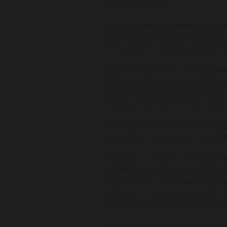
vašim podacima.
U ovoj Politici privatnosti, „os
nam putem kontakt obrasca na naš
ime, prezime, kontakt podatke (adr
Privatnost korisnika i zaštita p
Pristup podacima nosi odgovorno
privatnosti i zaštite vaših osobni
Politiku privatnosti redovito unap
Korištenjem ove stranice priku
vaš zahtjev i nadamo se, uspostav
Pay2play – creative concepts na
putem ove internetske stranice u
osiguravanju svih mjera sigur
pay2play – creative concepts j
povjerenje u pružanje širokog sp
U slučaju bilo kakvih pitanja ve