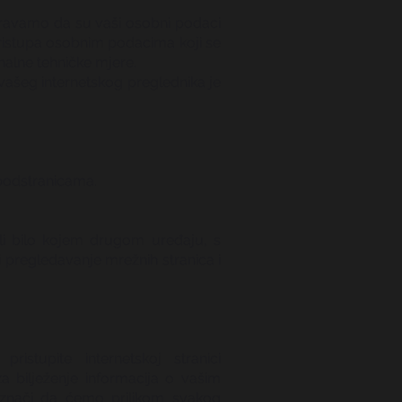
guravamo da su vaši osobni podaci
 pristupa osobnim podacima koji se
nalne tehničke mjere.
 vašeg internetskog preglednika je
podstranicama.
li bilo kojem drugom uređaju, s
i pregledavanje mrežnih stranica i
istupite internetskoj stranici
a bilježenje informacija o vašim
o znači da ćemo prilikom svakog