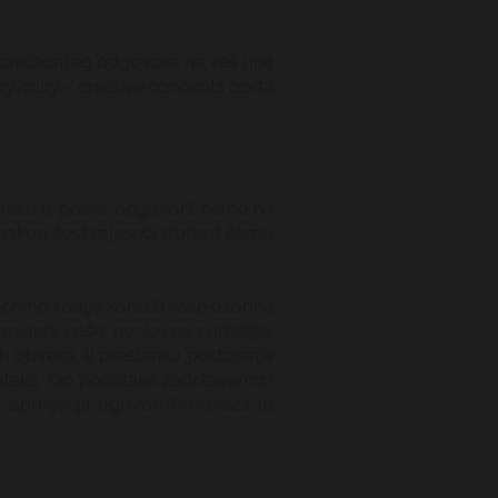
prikladnijeg odgovora na vaš upit
pay2play - creative concepts obrta
 adresu e-pošte, odgovorit ćemo na
 nakon šest mjeseci izbrisat ćemo
emo i dalje koristiti vaše osobne
rajanja naše poslovne suradnje.
 obveza ili prestanku postojanja
ataka. Dio podataka zadržavamo i
a ispunjenja ugovornih obveza te