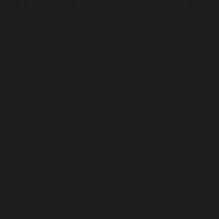
je detalje o konfiguraciji upotrebe kolačića u vašem pregle
 općenito želite više znati o kolačićima i kako funkcionira
a:
ouronlinechoices.eu
.
kontaktirati u svrhu ostvarivanja svojih prava iz Opće uredbe
tome obrađujemo li vaše osobne podatke te ako to činimo, dob
ost koje podatke i na koji način obrađujemo, s kojom sv
atke ili da zahtijevate kopiju istih.
rađujemo netočne ili nepotpune podatke ili ih želite izmijen
sobnih podataka. Kako bismo osigurali da o Vama uvije
odgađanja javite sve njihove promjene.