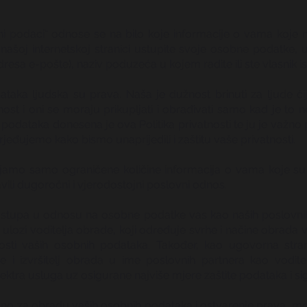
obni podaci“ odnose se na bilo koje informacije o vama koje 
oj internetskoj stranici ustupite svoje osobne podatke, uklj
esa e-pošte), naziv poduzeća u kojem radite ili ste vlasnik ist
odataka ljudska su prava. Naša je dužnost brinuti za ljude č
st i oni se moraju prikupljati i obrađivati samo kad je to
h podataka donesena je ova Politika privatnosti te ju je važno p
rjeđujemo kako bismo unaprijedili i zaštitu vaše privatnosti.
pljamo samo ograničene količine informacija o vama koje s
ili dugoročni i vjerodostojni poslovni odnos.
stupa u odnosu na osobne podatke vas kao naših poslovnih p
 ulozi voditelja obrade, koji određuje svrhe i načine obrada 
nosti vaših osobnih podataka. Također, kao ugovorna str
e i izvršitelj obrada u ime poslovnih partnera kao vodit
ektra usluga uz osigurane najviše mjere zaštite podataka i si
zano za obradu vaših osobnih podataka i ostvarenje prava, mo