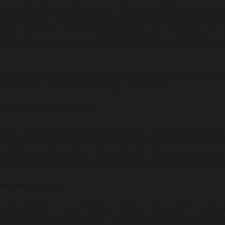
cama potražiti vaš kolačić kako bismo pročitali u njemu za
ćuje brže i učinkovitije aktiviranje informacija, podataka 
štenja internetske stranice
www.pay2play.pro
i pripadajućih 
i neka internetska stranica koja nije dio internetske stranic
y.pro
prati statističku posjećenost svojih stranica isključivo 
ojih stranica i pri tom koristi uslugu treće strane.
ohranjene u kolačićima?
ćima upotrebljava isključivo pay2play – creative concepts
upotrebljavaju i njima upravljaju vanjske pravne osobe radi p
skustvo korisnika prilikom pregledavanja internetske stranic
ih strana“ uglavnom upotrebljavaju da bi se pribavila statistika
upotrebu kolačića?
 izbrisati kolačiće s ovog mrežnog mjesta u bilo kojem trenu
azličite u svakom pregledniku, upotreba kolačića se obično 