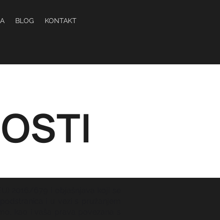
A
BLOG
KONTAKT
NOSTI
EU) 2016/679 i objašnjava koji se
h podstranica i u vezi s pružanjem
vamo, kao i vaša prava povezana s