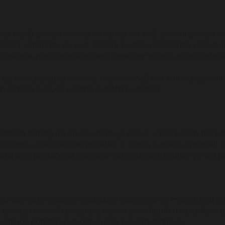
e tražiti primjerice ako smatrate da vaši osobni podaci vi
obrađeni, smatrate se vaši osobni podaci nezakonito obrađuj
še osobne podatke prikupljene temeljem privole odmah obrisa
da vaše podatke nećemo moći izbrisati ako su oni potrebni 
h temelja iz Opće uredbe o zaštiti podataka.
taka temelji na privoli, imate je pravo u bilo kojem trenutk
i ćemo vaše osobne podatke iz svojih sustava i prestati ih k
aka prije povlačenja privole je zakonito do trenutka njenog p
 obrade vaših osobnih podataka. Navedeno se može tražiti pri
očnost osobnih podataka koji se obrađuju ili u zakonitost n
su vam još potrebni radi ostvarenja pravnih zahtjeva.