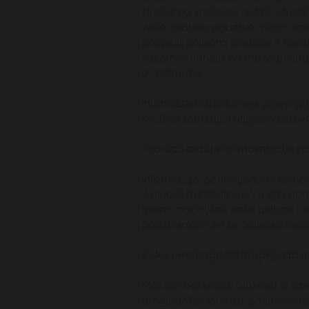
sljedećeg pristupa našim strani
vaše osobne podatke, nego omogu
priopćili prilikom pristupa i kori
vašem računalu ne može pristupit
podstranica.
Internetska stranica
www.pay2pla
kvaliteti sadržaja i uspješnosti sv
Tko upotrebljava informacije p
Informacije pohranjene u kolači
„kolačići trećih strana“, a njih 
bismo poboljšali naše usluge i i
podstranica. Ovi se „kolačići treć
Kako onemogućiti ili spriječiti 
Možete ograničiti, blokirati ili
preglednika. Iako su postavke r