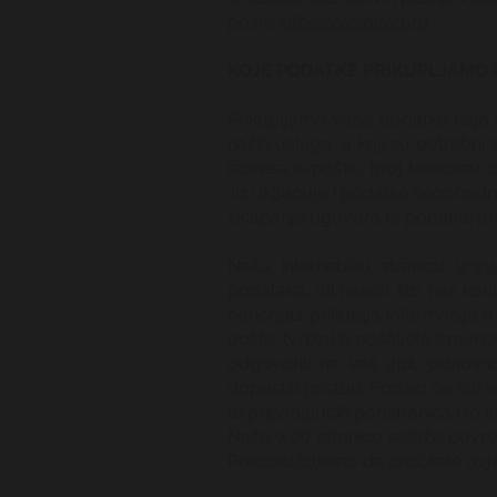
pošte
info@pay2play.pro
.
KOJE PODATKE PRIKUPLJAMO 
Prikupljamo vaše podatke koje n
naših usluga, a koji su potrebni
(adresa e-pošte, broj telefona),
To uključuje i podatke neophodne
sklapanje ugovora te podatke pri
Našu internetsku stranicu
www.
podataka, ali nakon što nas kon
concepts prikuplja informacije o
pošte, tvrtka) ili pošaljete izr
odgovoriti na vaš upit, odnosn
dopustiti pristup. Podaci će biti 
te pripadajućih podstranica i to 
Naše web stranice sadrže povezni
Preporučujemo da pročitate uvjet