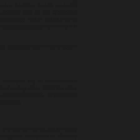
pisane podatke. Kolačić ne sadrži
i postavki koje ste već prethodno
podstranica. Našim kolačićima na
e
www.pay2play.pro
i pripadajućih
radi dobivanja nužnih informacija o
, osim onih koji su navedeni kao
ružanja usluga koje zatražimo kako
e
www.pay2play.pro
i pripadajućih
 pristupa.
tku promjenom konfiguracije Vašeg
konfigurira u izbornicima „Osobne