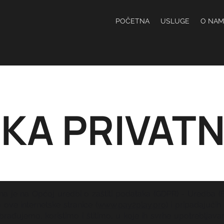
POČETNA
USLUGE
O NAM
IKA PRIVAT
ena je na Općoj uredbi o zaštiti podataka (GDPR) - Uredba (
ove internetske stranice (
www.pay2play.pro
) i pripadajući
brađujemo, koristimo i štitimo, u koje ih svrhe upotreblja