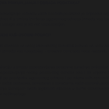
OVA PRIKUPLJANJA I OBRADA PODATAKA?
prikupljanje i obradu vaših osobnih podataka je priprema naj
i odnos ili u smislu izvršenja ugovornog odnosa između vas i 
 usluge, ako je isti već uspostavljen.
JENI VAŠI OSOBNI PODACI?
akt obrasca na našoj internetskoj stranici ili izravno na našu
a između vas i pay2play - creative concepts neće nastaviti,
iju u smislu uspostavljanja poslovne suradnje, prikupljat ć
uspostavljanje našeg poslovnog odnosa kao i za vrijeme t
 po prestanku ugovornog odnosa i po isteku svih zakonskih
o zaštiti podataka, povezanih s obradama vaših osobnih pod
nje temeljem naših legitimnih interesa u svrhe dokazivanj
te naših usluga.