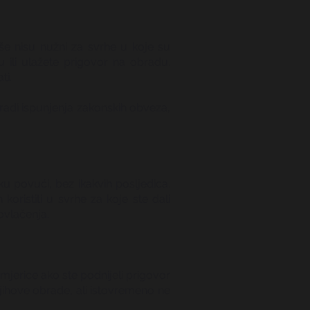
še nisu nužni za svrhe u koje su
u ili ulažete prigovor na obradu.
ti.
radi ispunjenja zakonskih obveza,
u povući, bez ikakvih posljedica.
oristiti u svrhe za koje ste dali
ovlačenja.
mjerice ako ste podnijeli prigovor
jihove obrade, ali istovremeno ne