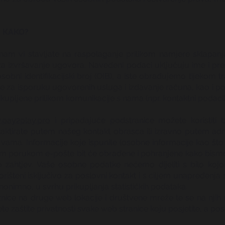
I KAKO?
am vi stavljate na raspolaganje prilikom namjere sklapanja
 za izvršavanje ugovora. Navedeni podaci uključuju ime i pr
 osobni identifikacijski broj (OIB), a iste obrađujemo tijeko
 za isporuku ugovorenih usluga i izdavanje računa, kao i po
kupljene prilikom komunikacije s nama (npr. kontaktni podaci)
pay2play.pro
i pripadajuće podstranice možete koristiti 
taktirate putem našeg kontakt obrasca ili izravno putem ad
 vama. Informacije koje ispunite (osobne informacije kao što
avnom porukom e-pošte bit će obrađene i pohranjene kako bismo
o zahtjev. Vaše osobne podatke nećemo dijeliti s bilo ko
korišteni isključivo za poslovni kontakt i s ciljem unapređenja
anonimno, u svrhu prikupljanja statističkih podataka.
ce na druge web lokacije i društvene mreže te se na njih ne
e zaštite privatnosti svake web stranice koju posjetite, a po