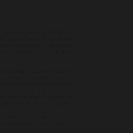
 poslovne suradnje ili korištenja
ezime, adresu, podatke za kontakt
m trajanja našeg ugovornog odnosa.
datke koji dokazuju ovlaštenje za
.
bez davanja bilo kakvih osobnih
rese e-pošte, pay2play – creative
 su vaše ime i prezime, adresa e-
 vas mogli povratno kontaktirati i
jom trećom stranom niti ćemo im
 sadržaja naše internetske stranice
 odnosi ova Politika privatnosti.
sebno gdje ostavljate podatke.